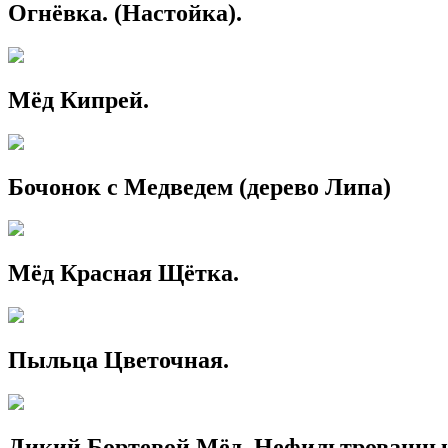
Огнёвка. (Настойка).
Мёд Кипрей.
Бочонок с Медведем (дерево Липа)
Мёд Красная Щётка.
Пыльца Цветочная.
Дикий Бортевой Мёд. Нефильтрованны