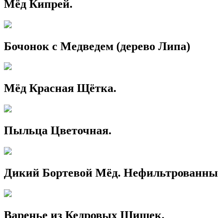
Мёд Кипрей.
Бочонок с Медведем (дерево Липа)
Мёд Красная Щётка.
Пыльца Цветочная.
Дикий Бортевой Мёд. Нефильтрованны
Варенье из Кедровых Шишек.