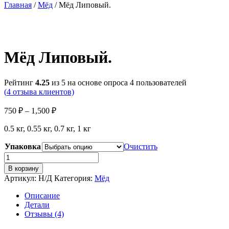
Главная
/
Мёд
/ Мёд Липовый.
Мёд Липовый.
Рейтинг
4.25
из 5 на основе опроса
4
пользователей
(
4
отзыва клиентов)
Диапазон
750
₽
–
1,500
₽
цен:
0.5 кг, 0.55 кг, 0.7 кг, 1 кг
750 ₽
–
Упаковка
Очистить
1,500 ₽
Количество
товара
В корзину
Мёд
Артикул:
Н/Д
Категория:
Мёд
Липовый.
Описание
Детали
Отзывы (4)