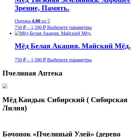
вариаций.
1,500 ₽
Зрение, Память.
Опции
можно
выбрать
Оценка
4.80
из 5
на
Диапазон
Этот
750
₽
–
1,500
₽
Выберите параметры
странице
цен:
товар
товара.
имеет
750 ₽
несколько
–
Мёд Белая Акация. Майский Мёд.
вариаций.
1,500 ₽
Опции
Диапазон
Этот
можно
750
₽
–
1,500
₽
Выберите параметры
цен:
товар
выбрать
имеет
на
750 ₽
Пчелиная Аптека
несколько
странице
–
вариаций.
товара.
1,500 ₽
Опции
можно
выбрать
Мёд Кандык Сибирский ( Сибирская
на
Лилия)
странице
товара.
Бочонок «Пчелиный Улей» (дерево