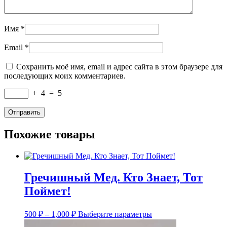
Имя
*
Email
*
Сохранить моё имя, email и адрес сайта в этом браузере для
последующих моих комментариев.
+
4
=
5
Похожие товары
Гречишный Мед. Кто Знает, Тот
Поймет!
Диапазон
Этот
500
₽
–
1,000
₽
Выберите параметры
цен:
товар