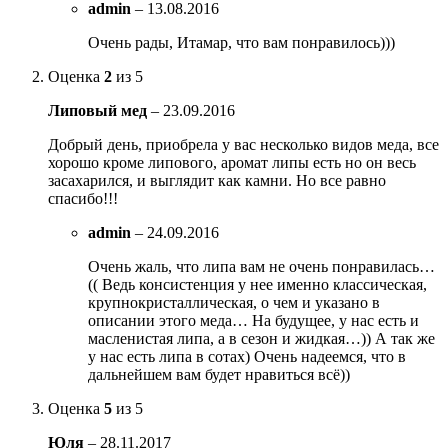
admin
–
13.08.2016
Очень рады, Итамар, что вам понравилось)))
Оценка
2
из 5
Липовый мед
–
23.09.2016
Добрый день, приобрела у вас несколько видов меда, все
хорошо кроме липового, аромат липы есть но он весь
засахарился, и выглядит как камни. Но все равно
спасибо!!!
admin
–
24.09.2016
Очень жаль, что липа вам не очень понравилась…
(( Ведь консистенция у нее именно классическая,
крупнокристаллическая, о чем и указано в
описании этого меда… На будущее, у нас есть и
масленистая липа, а в сезон и жидкая…)) А так же
у нас есть липа в сотах) Очень надеемся, что в
дальнейшем вам будет нравиться всё))
Оценка
5
из 5
Юля
–
28.11.2017