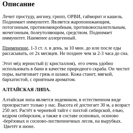
Описание
Лечит простуду, ангину, грипп, ОРВИ, гайморит и кашель.
Поднимает иммунитет. Является жаропонижающим,
потогонным, противомикробным, противовоспалительным,
мочегонным, болеутоляющим, средством. Поднимает
иммунитет. Наименее аллергенный.
Применение
, 1-3 ст. л. в день, за 10 мин. до или после еды
рассасывать, от 2х месяцев. Не позднее чем за 2-3 часа до сна.
Этот мёд зернистый (с кристаллом), его очень удобно
использовать в бани в качестве природного скраба. Он чистит
поры, вытягивает грязь и шлаки. Кожа станет, мягкой,
бархатистой, с приятным ароматом.
АЛТАЙСКАЯ ЛИПА.
Алтайская липа является эндемиком, в естественном виде
произрастает только у нас. Высота её достигает 30 м, а возраст
250 лет. Растёт в черневой тайге с пихтой сибирской, елью,
кедром сибирским, а также в составе осиновых, осиново
-берёзовых и сосново-лиственничных лесов, на вырубках.
Цветёт в июне.