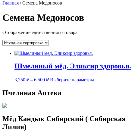
Главная
/ Семена Медоносов
Семена Медоносов
Отображение единственного товара
Шмелиный мёд. Эликсир здоровья.
Диапазон
Этот
3,250
₽
–
6,500
₽
Выберите параметры
цен:
товар
имеет
3,250 ₽
Пчелиная Аптека
несколько
–
вариаций.
6,500 ₽
Опции
можно
выбрать
Мёд Кандык Сибирский ( Сибирская
на
Лилия)
странице
товара.