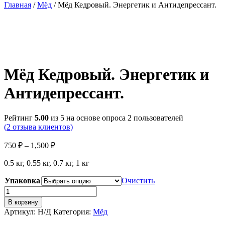
Главная
/
Мёд
/ Мёд Кедровый. Энергетик и Антидепрессант.
Мёд Кедровый. Энергетик и
Антидепрессант.
Рейтинг
5.00
из 5 на основе опроса
2
пользователей
(
2
отзыва клиентов)
Диапазон
750
₽
–
1,500
₽
цен:
0.5 кг, 0.55 кг, 0.7 кг, 1 кг
750 ₽
–
Упаковка
Очистить
1,500 ₽
Количество
товара
В корзину
Мёд
Артикул:
Н/Д
Категория:
Мёд
Кедровый.