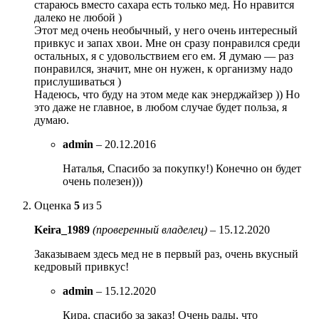
стараюсь вместо сахара есть только мед. Но нравится
далеко не любой )
Этот мед очень необычный, у него очень интересный
привкус и запах хвои. Мне он сразу понравился среди
остальных, я с удовольствием его ем. Я думаю — раз
понравился, значит, мне он нужен, к организму надо
прислушиваться )
Надеюсь, что буду на этом меде как энерджайзер )) Но
это даже не главное, в любом случае будет польза, я
думаю.
admin
–
20.12.2016
Наталья, Спасибо за покупку!) Конечно он будет
очень полезен)))
Оценка
5
из 5
Keira_1989
(проверенный владелец)
–
15.12.2020
Заказываем здесь мед не в первый раз, очень вкусный
кедровый привкус!
admin
–
15.12.2020
Кира, спасибо за заказ! Очень рады, что