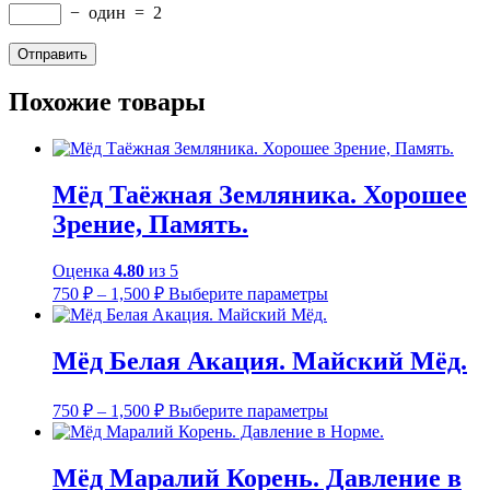
−
один
=
2
Похожие товары
Мёд Таёжная Земляника. Хорошее
Зрение, Память.
Оценка
4.80
из 5
Диапазон
Этот
750
₽
–
1,500
₽
Выберите параметры
цен:
товар
имеет
750 ₽
несколько
–
Мёд Белая Акация. Майский Мёд.
вариаций.
1,500 ₽
Опции
Диапазон
Этот
можно
750
₽
–
1,500
₽
Выберите параметры
цен:
товар
выбрать
имеет
на
750 ₽
несколько
странице
–
Мёд Маралий Корень. Давление в
вариаций.
товара.