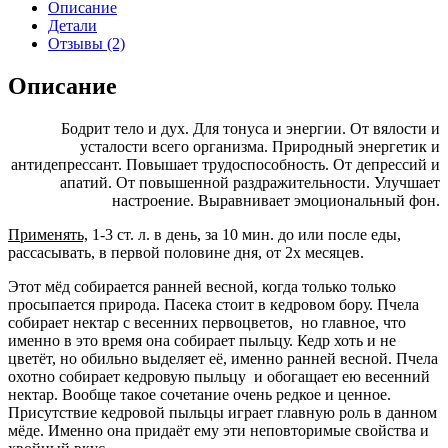
Энергетик
Описание
и
Детали
Антидепрессант.
Отзывы (2)
Описание
Бодрит тело и дух. Для тонуса и энергии. От вялости и
усталости всего организма. Природный энергетик и
антидепрессант. Повышает трудоспособность. От депрессий и
апатий. От повышенной раздражительности. Улучшает
настроение. Выравнивает эмоциональный фон.
Применять,
1-3 ст. л. в день, за 10 мин. до или после еды,
рассасывать, в первой половине дня, от 2х месяцев.
Этот мёд собирается ранней весной, когда только только
просыпается природа. Пасека стоит в кедровом бору. Пчела
собирает нектар с весенних первоцветов, но главное, что
именно в это время она собирает пыльцу. Кедр хоть и не
цветёт, но обильно выделяет её, именно ранней весной. Пчела
охотно собирает кедровую пыльцу и обогащает ею весенний
нектар. Вообще такое сочетание очень редкое и ценное.
Присутствие кедровой пыльцы играет главную роль в данном
мёде. Именно она придаёт ему эти неповторимые свойства и