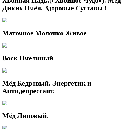
Хвойная Падь.(«Хвойное Чудо»). Мёд
Диких Пчёл. Здоровые Суставы !
Маточное Молочко Живое
Воск Пчелиный
Мёд Кедровый. Энергетик и
Антидепрессант.
Мёд Липовый.