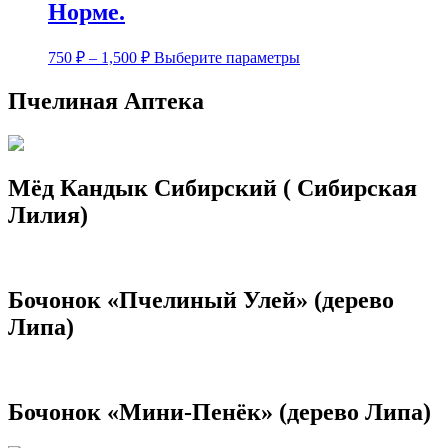
Норме.
Опции
можно
выбрать
Диапазон
Этот
750
₽
–
1,500
₽
Выберите параметры
на
цен:
товар
странице
имеет
750 ₽
Пчелиная Аптека
товара.
несколько
–
вариаций.
1,500 ₽
Опции
можно
выбрать
Мёд Кандык Сибирский ( Сибирская
на
Лилия)
странице
товара.
Бочонок «Пчелиный Улей» (дерево
Липа)
Бочонок «Мини-Пенёк» (дерево Липа)