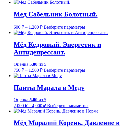
Мед Сабельник Болотный.
Диапазон
Этот
600
₽
–
1,200
₽
Выберите параметры
цен:
товар
имеет
600 ₽
несколько
–
Мёд Кедровый. Энергетик и
вариаций.
1,200 ₽
Антидепрессант.
Опции
можно
выбрать
Оценка
5.00
из 5
на
Диапазон
Этот
750
₽
–
1,500
₽
Выберите параметры
странице
цен:
товар
товара.
имеет
750 ₽
несколько
–
Панты Марала в Меду
вариаций.
1,500 ₽
Опции
Оценка
5.00
из 5
можно
Диапазон
Этот
выбрать
2,000
₽
–
4,000
₽
Выберите параметры
цен:
товар
на
имеет
странице
2,000 ₽
несколько
товара.
–
Мёд Маралий Корень. Давление в
вариаций.
4,000 ₽