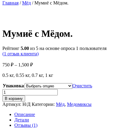
Главная
/
Мёд
/ Мумиё с Мёдом.
Мумиё с Мёдом.
Рейтинг
5.00
из 5 на основе опроса
1
пользователя
(
1
отзыв клиента)
Диапазон
750
₽
–
1,500
₽
цен:
0.5 кг, 0.55 кг, 0.7 кг, 1 кг
750 ₽
–
Упаковка
Очистить
1,500 ₽
Количество
товара
В корзину
Мумиё
Артикул:
Н/Д
Категории:
Мёд
,
Медомиксы
с
Мёдом.
Описание
Детали
Отзывы (1)