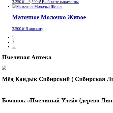
Диапазон
Этот
3,250
₽
–
6,500
₽
Выберите параметры
цен:
товар
имеет
3,250 ₽
несколько
–
Маточное Молочко Живое
вариаций.
6,500 ₽
Опции
можно
3,500
₽
В корзину
выбрать
на
1
странице
2
товара.
→
Пчелиная Аптека
Мёд Кандык Сибирский ( Сибирская Л
Бочонок «Пчелиный Улей» (дерево Лип