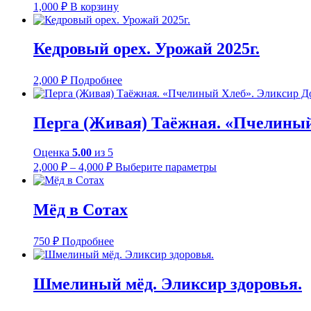
1,000
₽
В корзину
Кедровый орех. Урожай 2025г.
2,000
₽
Подробнее
Перга (Живая) Таёжная. «Пчелиный
Оценка
5.00
из 5
Диапазон
Этот
2,000
₽
–
4,000
₽
Выберите параметры
цен:
товар
имеет
2,000 ₽
несколько
–
Мёд в Сотах
вариаций.
4,000 ₽
Опции
можно
750
₽
Подробнее
выбрать
на
странице
Шмелиный мёд. Эликсир здоровья.
товара.