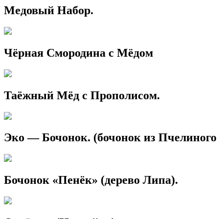
Медовый Набор.
Чёрная Смородина с Мёдом
Таёжный Мёд с Прополисом.
Эко — Бочонок. (бочонок из Пчелиного
Бочонок «Пенёк» (дерево Липа).