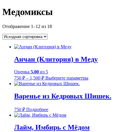
Медомиксы
Отображение 1–12 из 18
Анчан (Клитория) в Меду
Оценка
5.00
из 5
Диапазон
Этот
750
₽
–
1,500
₽
Выберите параметры
цен:
товар
имеет
750 ₽
несколько
–
Варенье из Кедровых Шишек.
вариаций.
1,500 ₽
Опции
можно
750
₽
Подробнее
выбрать
на
странице
Лайм, Имбирь с Мёдом
товара.