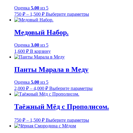
Оценка
5.00
из 5
Диапазон
Этот
750
₽
–
1,500
₽
Выберите параметры
цен:
товар
имеет
750 ₽
несколько
–
Медовый Набор.
вариаций.
1,500 ₽
Опции
Оценка
3.00
из 5
можно
выбрать
1,600
₽
В корзину
на
странице
товара.
Панты Марала в Меду
Оценка
5.00
из 5
Диапазон
Этот
2,000
₽
–
4,000
₽
Выберите параметры
цен:
товар
имеет
2,000 ₽
несколько
–
Таёжный Мёд с Прополисом.
вариаций.
4,000 ₽
Опции
Диапазон
Этот
можно
750
₽
–
1,500
₽
Выберите параметры
цен:
товар
выбрать
имеет
на
750 ₽