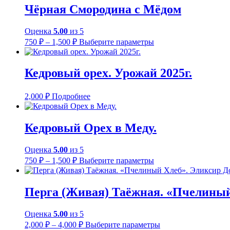
несколько
странице
–
Чёрная Смородина с Мёдом
вариаций.
товара.
1,500 ₽
Опции
Оценка
5.00
из 5
можно
Диапазон
Этот
выбрать
750
₽
–
1,500
₽
Выберите параметры
цен:
товар
на
имеет
странице
750 ₽
несколько
товара.
–
Кедровый орех. Урожай 2025г.
вариаций.
1,500 ₽
Опции
можно
2,000
₽
Подробнее
выбрать
на
странице
Кедровый Орех в Меду.
товара.
Оценка
5.00
из 5
Диапазон
Этот
750
₽
–
1,500
₽
Выберите параметры
цен:
товар
имеет
750 ₽
несколько
–
Перга (Живая) Таёжная. «Пчелиный
вариаций.
1,500 ₽
Опции
Оценка
5.00
из 5
можно
Диапазон
Этот
выбрать
2,000
₽
–
4,000
₽
Выберите параметры