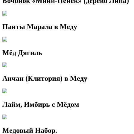
Бочонок «Мини-Пенёк» (дерево Липа)
Панты Марала в Меду
Мёд Дягиль
Анчан (Клитория) в Меду
Лайм, Имбирь с Мёдом
Медовый Набор.