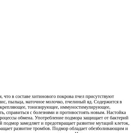
, что в составе хитинового покрова пчел присутствуют
олис, пыльца, маточное молочко, пчелиный яд. Содержится в
щеукрепляющее, тонизирующее, иммуностимулирующее,
ь, справиться с болезнями и противостоять новым. Настойка
 процессы обмена. Употребление подмора защищает от бактерий
 подмор замедляет и предотвращает развитие мутаций клеток,
вращает развитие тромбов. Подмор обладает обезболивающим и