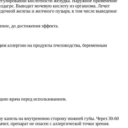
регулировании кислотности желудка. Наружное применение
подагре. Выводит мочевую кислоту из организма. Лечит
удочной железы и желчного пузыря, в том числе выведение
рение, до достижения эффекта.
ющим аллергию на продукты пчеловодства, беременным
ацию врача перед использованием.
ру капель на внутреннюю сторону нижней губы. Через 30-60
чит, препарат не опасен с аллергической точки зрения.