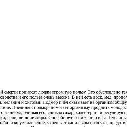
ей смерти приносят людям огромную пользу. Это обусловлено тем
водства и его польза очень высока. В ней есть воск, мед, проп
ы, меланин и хитозан. Подмор пчел оказывает на организм об
ствие. Пчелиный подмор, помогает организму продлить молодост
 организма, очищая его, снижая сахар, холестерин и регулируя
ки, соли, лишние жиры. Способствует снижению веса. Пчелиный
стабилизирует давление, укрепляет капилляры и сосуды, предот