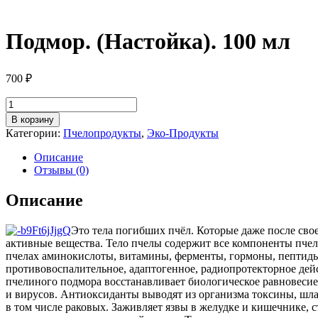
Подмор. (Настойка). 100 мл
700
₽
Количество
товара
В корзину
Подмор.
Категории:
Пчелопродукты
,
Эко-Продукты
(Настойка).
100
Описание
мл
Отзывы (0)
Описание
Это тела погибших пчёл. Которые даже после сво
активные вещества. Тело пчелы содержит все компоненты пчело
пчелах аминокислоты, витамины, ферменты, гормоны, пептид
противовоспалительное, адаптогенное, радиопротекторное дей
пчелиного подмора восстанавливает биологическое равновесие
и вирусов. Антиоксиданты выводят из организма токсины, шла
в том числе раковых. Заживляет язвы в желудке и кишечнике, 