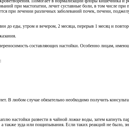
 кроветворения. Помогает в нормализации флоры кишечника и 
ваний при мастопатии, лечит суставные боли, в том числе при 
тся при лечении различных заболеваний почек, печени, поджел
0 мин до еды, утром и вечером, 2 месяца, перерыв 1 месяц и повто
казания.
 непереносимость составляющих настойки. Особенно лицам, име
:
лет. В любом случае обязательно необходимо получить консульт
аплю настойки развести в чайной ложке воды, затем капнуть па
а также зуда или пощипывания. Если таких реакций не было, зна