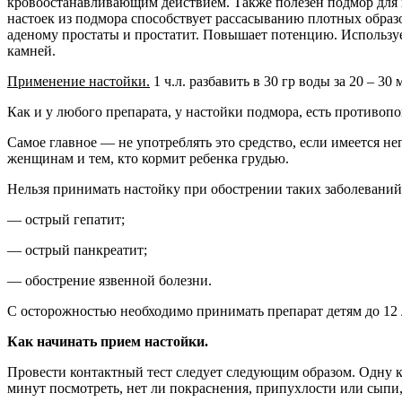
кровоостанавливающим действием. Также полезен подмор для
настоек из подмора способствует рассасыванию плотных образо
аденому простаты и простатит. Повышает потенцию. Используе
камней.
Применение настойки.
1 ч.л. разбавить в 30 гр воды за 20 – 3
Как и у любого препарата, у настойки подмора, есть противопо
Самое главное — не употреблять это средство, если имеется
женщинам и тем, кто кормит ребенка грудью.
Нельзя принимать настойку при обострении таких заболеваний
— острый гепатит;
— острый панкреатит;
— обострение язвенной болезни.
С осторожностью необходимо принимать препарат детям до 12 
Как начинать прием настойки.
Провести контактный тест следует следующим образом. Одну к
минут посмотреть, нет ли покраснения, припухлости или сыпи, 