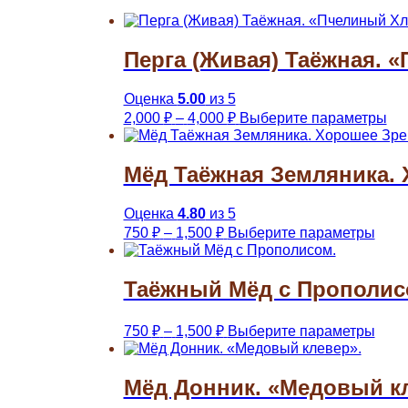
Перга (Живая) Таёжная. 
Оценка
5.00
из 5
Диапазон
Эт
2,000
₽
–
4,000
₽
Выберите параметры
цен:
то
им
2,000 ₽
не
–
Мёд Таёжная Земляника. 
ва
4,000 ₽
Оп
мо
Оценка
4.80
из 5
Диапазон
Этот
вы
750
₽
–
1,500
₽
Выберите параметры
цен:
това
на
имее
ст
750 ₽
неск
тов
–
Таёжный Мёд с Прополис
вари
1,500 ₽
Опц
Диапазон
Этот
мож
750
₽
–
1,500
₽
Выберите параметры
цен:
това
выбр
имее
на
750 ₽
неск
стра
–
Мёд Донник. «Медовый к
вари
това
1,500 ₽