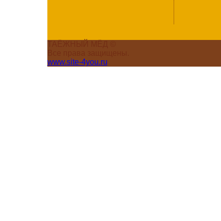
ТАЁЖНЫЙ МЁД ©
Все права защищены.
www.site-4you.ru