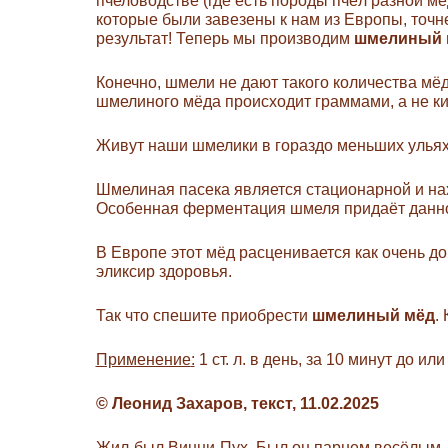
пчеловодстве (где есть породы пчёл разной м
которые были завезены к нам из Европы, точн
результат! Теперь мы производим
ш
мелиный
Конечно, шмели не дают такого количества мёд
шмелиного мёда происходит граммами, а не ки
Живут наши шмелики в гораздо меньших ульях
Шмелиная пасека является стационарной и нахо
Особенная ферментация шмеля придаёт данно
В Европе этот мёд расценивается как очень до
эликсир здоровья.
Так что спешите приобрести
ш
мелиный
мё
д
.
Применение
:
1 ст. л. в день, за 10 минут до ил
© Леонид Захаров, текст, 11.02.2025
Жил-был Винни-Пух. Был он парнем весёлым,