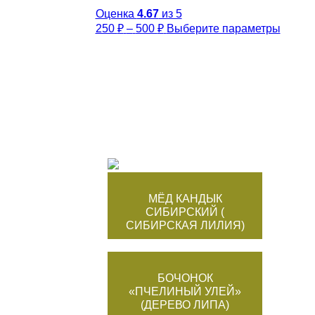
Опц
мож
Оценка
4.67
из 5
Диапазон
Этот
выбр
250
₽
–
500
₽
Выберите параметры
цен:
товар
на
имеет
стра
250 ₽
нескол
това
–
вариа
500 ₽
Опции
можно
выбра
на
стран
товара
МЁД КАНДЫК
СИБИРСКИЙ (
СИБИРСКАЯ ЛИЛИЯ)
БОЧОНОК
«ПЧЕЛИНЫЙ УЛЕЙ»
(ДЕРЕВО ЛИПА)