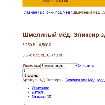
Главная
/
Бочонки под Мёд
/ Шмелиный мёд. Эл
Шмелиный мёд. Эликсир з
Диапазон
3,250
₽
–
6,500
₽
цен:
3,250 ₽
0.5 кг, 0.55 кг, 0.7 кг, 1 кг
–
6,500 ₽
Упаковка
Очистить
Количество
товара
В корзину
Шмелиный
Артикул:
Н/Д
Категорий:
Бочонки под Мёд
,
Мёд
мёд.
Эликсир
Описание
здоровья.
Детали
Отзывы (0)