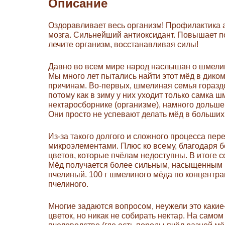
Описание
Оздоравливает весь организм! Профилактика 
мозга. Сильнейший антиоксидант. Повышает п
лечите организм, восстанавливая силы!
Давно во всем мире народ наслышан о шмелином
Мы много лет пытались найти этот мёд в диком
причинам. Во-первых, шмелиная семья гораздо
потому как в зиму у них уходит только самка ш
нектаросборнике (организме), намного дольше,
Они просто не успевают делать мёд в больших
Из-за такого долгого и сложного процесса пе
микроэлементами. Плюс ко всему, благодаря бо
цветов, которые пчёлам недоступны. В итоге 
Мёд получается более сильным, насыщенным и 
пчелиный. 100 г шмелиного мёда по концентра
пчелиного.
Многие задаются вопросом, неужели это какие
цветок, но никак не собирать нектар. На самом