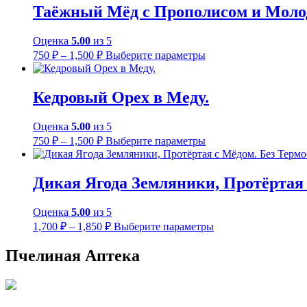
–
Таёжный Мёд с Прополисом и Молод
1,000 ₽
Оценка
5.00
из 5
Диапазон
Этот
750
₽
–
1,500
₽
Выберите параметры
цен:
товар
имеет
750 ₽
несколько
–
Кедровый Орех в Меду.
вариаций.
1,500 ₽
Опции
Оценка
5.00
из 5
можно
Диапазон
Этот
выбрать
750
₽
–
1,500
₽
Выберите параметры
цен:
товар
на
имеет
странице
750 ₽
несколько
товара.
–
Дикая Ягода Земляники, Протёртая 
вариаций.
1,500 ₽
Опции
Оценка
5.00
из 5
можно
Диапазон
Этот
выбрать
1,700
₽
–
1,850
₽
Выберите параметры
цен:
товар
на
имеет
странице
1,700 ₽
Пчелиная Аптека
несколько
товара.
–
вариаций.
1,850 ₽
Опции
можно