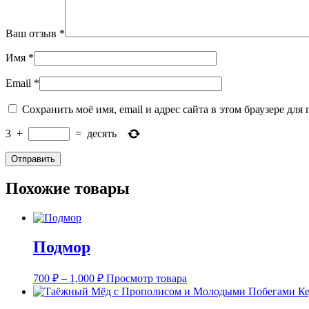
Ваш отзыв
*
Имя
*
Email
*
Сохранить моё имя, email и адрес сайта в этом браузере д
3
+
=
десять
Похожие товары
Подмор
Диапазон
700
₽
–
1,000
₽
Просмотр товара
цен:
700 ₽