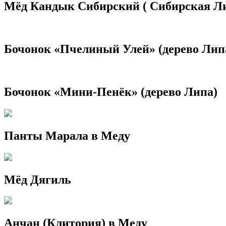
выбрать
Мёд Кандык Сибирский ( Сибирская Л
на
странице
товара.
Бочонок «Пчелиный Улей» (дерево Лип
Бочонок «Мини-Пенёк» (дерево Липа)
Панты Марала в Меду
Мёд Дягиль
Анчан (Клитория) в Меду