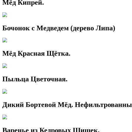
Мёд Кипрей.
Бочонок с Медведем (дерево Липа)
Мёд Красная Щётка.
Пыльца Цветочная.
Дикий Бортевой Мёд. Нефильтрованны
Варенье из Кедровых Шишек.