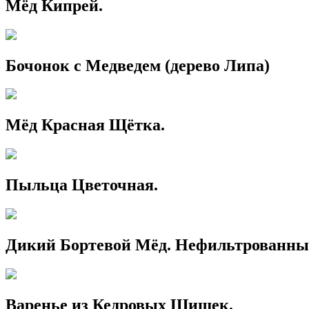
Мёд Кипрей.
Бочонок с Медведем (дерево Липа)
Мёд Красная Щётка.
Пыльца Цветочная.
Дикий Бортевой Мёд. Нефильтрованны
Варенье из Кедровых Шишек.