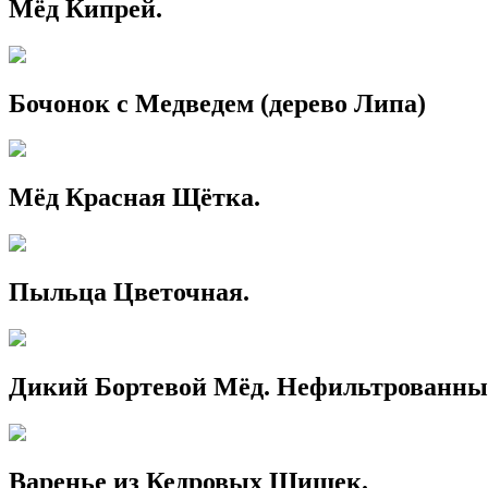
Мёд Кипрей.
Бочонок с Медведем (дерево Липа)
Мёд Красная Щётка.
Пыльца Цветочная.
Дикий Бортевой Мёд. Нефильтрованны
Варенье из Кедровых Шишек.