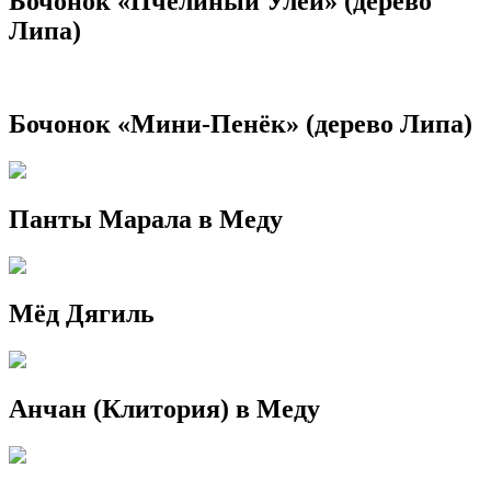
Бочонок «Пчелиный Улей» (дерево
Липа)
Бочонок «Мини-Пенёк» (дерево Липа)
Панты Марала в Меду
Мёд Дягиль
Анчан (Клитория) в Меду