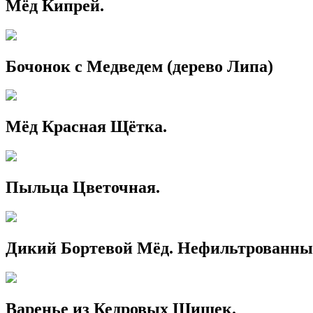
Мёд Кипрей.
Бочонок с Медведем (дерево Липа)
Мёд Красная Щётка.
Пыльца Цветочная.
Дикий Бортевой Мёд. Нефильтрованны
Варенье из Кедровых Шишек.