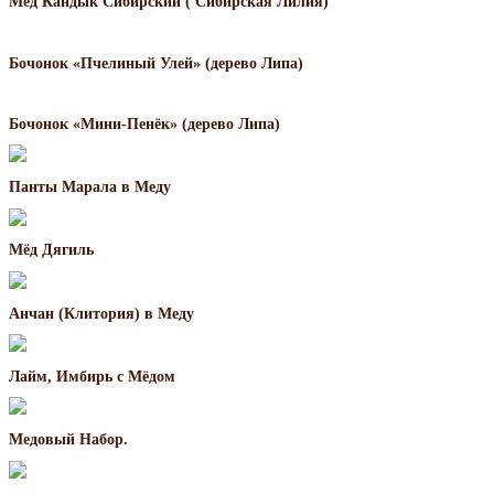
Мёд Кандык Сибирский ( Сибирская Лилия)
Бочонок «Пчелиный Улей» (дерево Липа)
Бочонок «Мини-Пенёк» (дерево Липа)
Панты Марала в Меду
Мёд Дягиль
Анчан (Клитория) в Меду
Лайм, Имбирь с Мёдом
Медовый Набор.