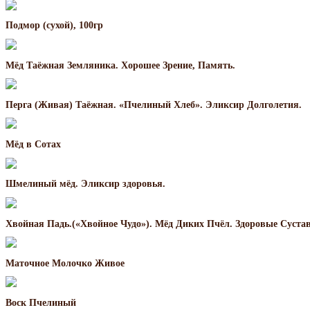
Подмор (сухой), 100гр
Мёд Таёжная Земляника. Хорошее Зрение, Память.
Перга (Живая) Таёжная. «Пчелиный Хлеб». Эликсир Долголетия.
Мёд в Сотах
Шмелиный мёд. Эликсир здоровья.
Хвойная Падь.(«Хвойное Чудо»). Мёд Диких Пчёл. Здоровые Суста
Маточное Молочко Живое
Воск Пчелиный